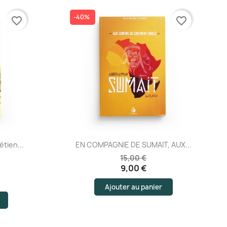
-40%
favorite_border
favorite_border
Aperçu rapide
tien...
EN COMPAGNIE DE SUMAIT, AUX...
15,00 €
9,00 €
Ajouter au panier