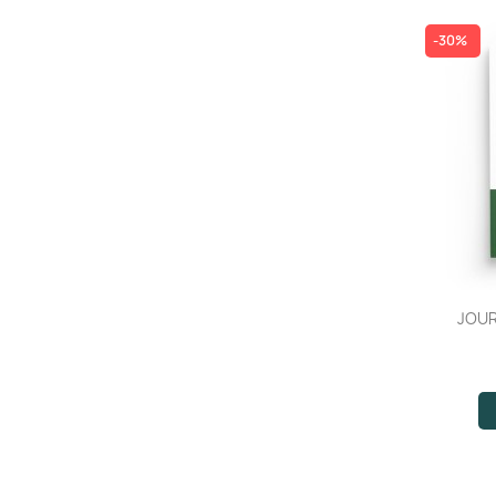
-30%
JOUR