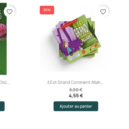
-30%
favorite_border
favorite_border
Aperçu rapide
Ebû...
Il Est Grand Comment Allah...
6,50 €
4,55 €
Ajouter au panier
is)