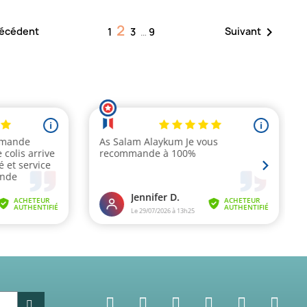
2

écédent
Suivant
1
3
…
9
.