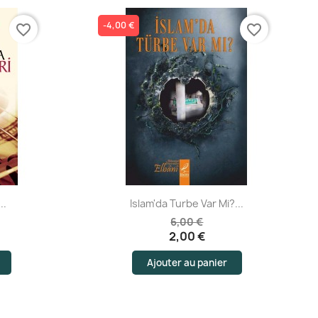
-4,00 €
favorite_border
favorite_border
Aperçu rapide
..
Islam'da Turbe Var Mi?...
6,00 €
2,00 €
Ajouter au panier