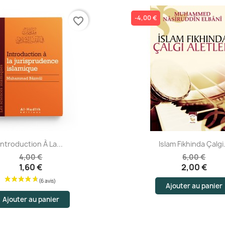
-4,00 €
favorite_border
Aperçu rapide
Aperçu rapide
Introduction À La...
Islam Fikhinda Çalgi.
4,00 €
6,00 €
1,60 €
2,00 €
Ajouter au panier
Ajouter au panier