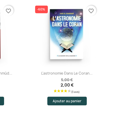
-60%
favorite_border
favorite_border
vis)
Aperçu rapide
hmûd...
L'astronomie Dans Le Coran...
5,00 €
2,00 €
Ajouter au panier