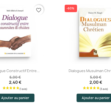
-60%
favorite_border
Aperçu rapide
Aperçu rapide
gue Constructif Entre...
Dialogues Musulman Chré
6,00 €
5,00 €
2,40 €
2,00 €
Ajouter au panier
Ajouter au panier