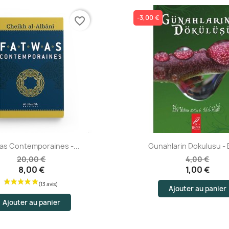
-3,00 €
favorite_border
Aperçu rapide
Aperçu rapide
as Contemporaines -...
Gunahlarin Dokulusu - 
20,00 €
4,00 €
8,00 €
1,00 €
Ajouter au panier
Ajouter au panier
(1 av