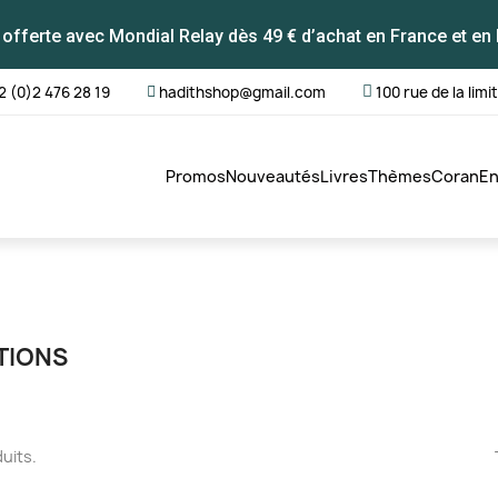
 offerte avec Mondial Relay dès 49 € d’achat en France et en 
2 (0)2 476 28 19
hadithshop@gmail.com
100 rue de la limi
Promos
Nouveautés
Livres
Thèmes
Coran
En
TIONS
duits.