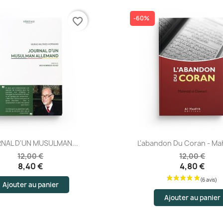
-60%
favorite_border
(13 a
Aperçu rapide
Aperçu rapide
NAL D'UN MUSULMAN...
L'abandon Du Coran - Ma
12,00 €
12,00 €
8,40 €
4,80 €
Ajouter au panier
Ajouter au panier