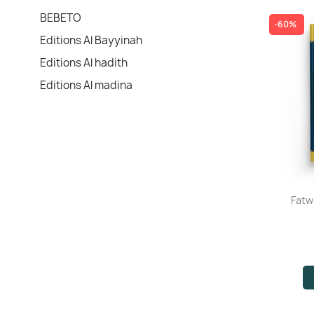
BEBETO
-60%
Editions Al Bayyinah
Editions Al hadith
Editions Al madina
Fatw