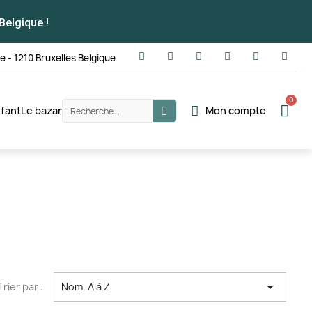
Belgique !
te - 1210 Bruxelles Belgique
fant
Le bazar
Mon compte

Trier par :
Nom, A à Z