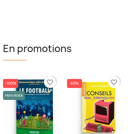
En promotions
favorite_border
favorite_border
-100%
-60%
Hors stock