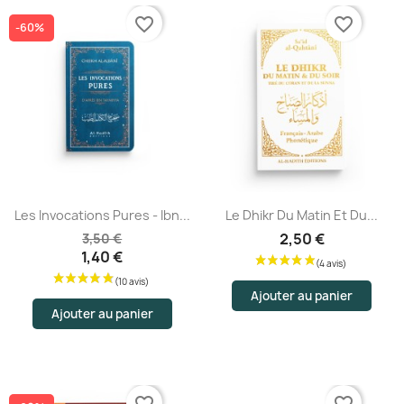
favorite_border
favorite_border
-60%
Les Invocations Pures - Ibn...
Le Dhikr Du Matin Et Du...
2,50 €
3,50 €
1,40 €
Ajouter au panier
Ajouter au panier
favorite_border
favorite_border