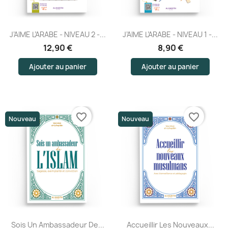
J’AIME L’ARABE - NIVEAU 2 -...
J’AIME L’ARABE - NIVEAU 1 -...
12,90 €
8,90 €
Ajouter au panier
Ajouter au panier
favorite_border
favorite_border
Nouveau
Nouveau
Sois Un Ambassadeur De...
Accueillir Les Nouveaux...