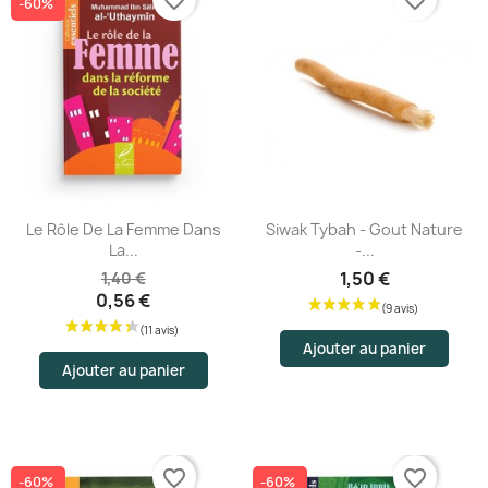
-60%
Le Rôle De La Femme Dans
Siwak Tybah - Gout Nature
La...
-...
(2 avis)
1,50 €
1,40 €
0,56 €
Ajouter au panier
Ajouter au panier
favorite_border
favorite_border
-60%
-60%