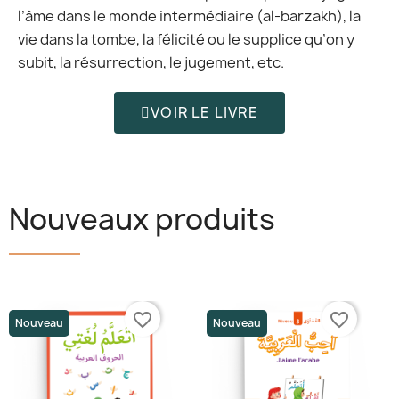
l’âme dans le monde intermédiaire (al-barzakh), la
vie dans la tombe, la félicité ou le supplice qu’on y
subit, la résurrection, le jugement, etc.
VOIR LE LIVRE
Nouveaux produits
favorite_border
favorite_border
Nouveau
Nouveau