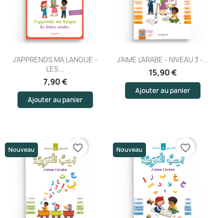
(6 avis)
J’APPRENDS MA LANGUE -
J’AIME L’ARABE - NIVEAU 3 -...
LES...
15,90 €
7,90 €
Ajouter au panier
Ajouter au panier
favorite_border
favorite_border
Nouveau
Nouveau