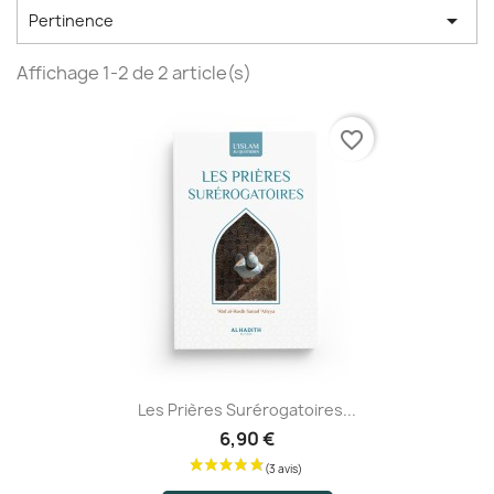

Pertinence
Affichage 1-2 de 2 article(s)
favorite_border
Les Prières Surérogatoires...
6,90 €