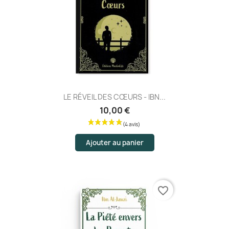
LE RÉVEIL DES CŒURS - IBN...
10,00 €
Ajouter au panier
(1 avis)
favorite_border