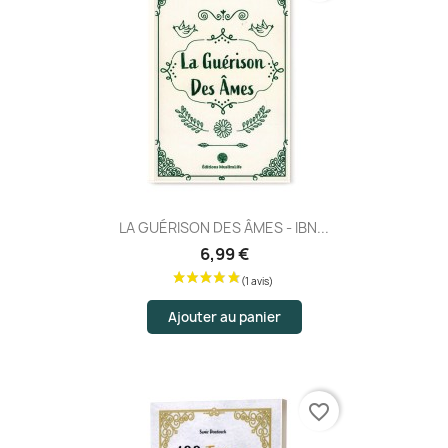
LA GUÉRISON DES ÂMES - IBN...
6,99 €
Ajouter au panier
favorite_border