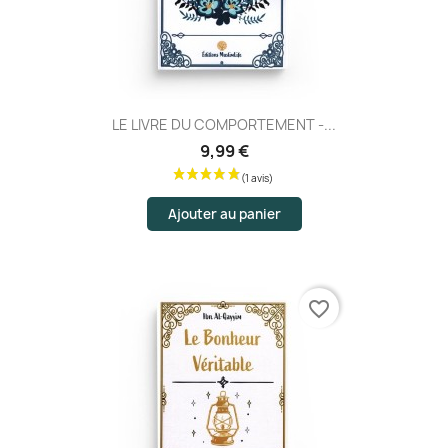
(1 avis)
LE LIVRE DU COMPORTEMENT -...
9,99 €
Ajouter au panier
favorite_border