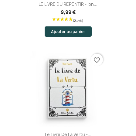
LE LIVRE DU REPENTIR - Ibn...
9,99 €
Ajouter au panier
(4 avis
favorite_border
Le Livre De La Vertu -...