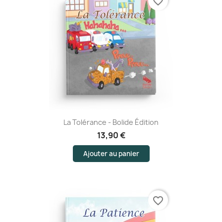
favorite_border
La Tolérance - Bolide Édition
13,90 €
Ajouter au panier
favorite_border