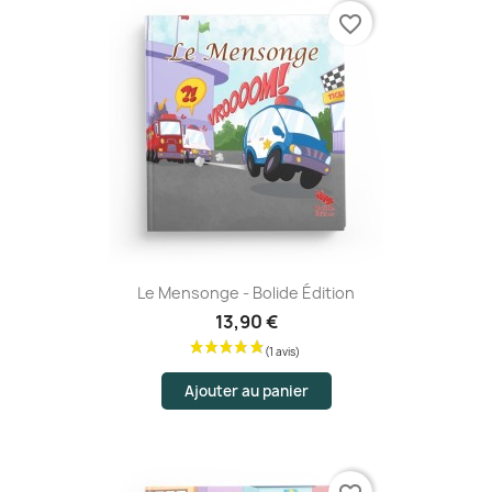
favorite_border
Le Mensonge - Bolide Édition
13,90 €
Ajouter au panier