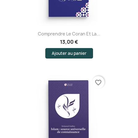
Comprendre Le Coran Et La...
13,00 €
Ajouter au panier
favorite_border