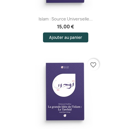
Islam : Source Universelle...
15,00 €
Ajouter au panier
favorite_border