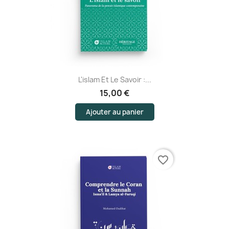
L'islam Et Le Savoir :...
15,00 €
Ajouter au panier
favorite_border