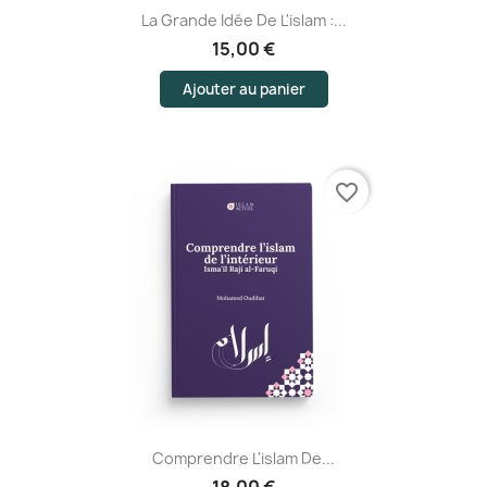
La Grande Idée De L'islam :...
15,00 €
Ajouter au panier
favorite_border
Comprendre L'islam De...
18,00 €