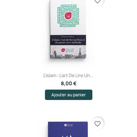
favorite_border
L'islam : L'art De Lire Un...
8,00 €
(1 avis)
Ajouter au panier
favorite_border