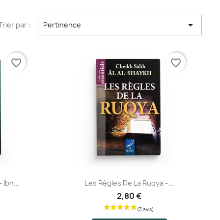

Trier par :
Pertinence
favorite_border
favorite_border
Aperçu rapide
Ibn...
Les Règles De La Ruqya -...
2,80 €