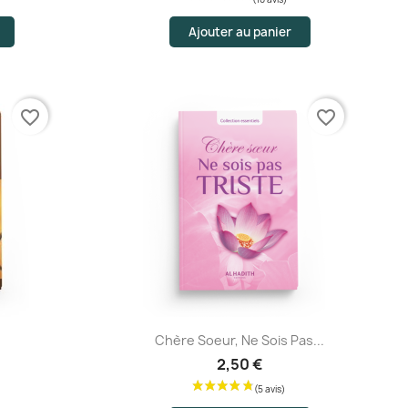
Ajouter au panier
is)
favorite_border
favorite_border
Aperçu rapide
Chère Soeur, Ne Sois Pas...
2,50 €