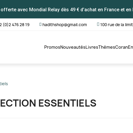
 offerte avec Mondial Relay dès 49 € d’achat en France et en 
2 (0)2 476 28 19
hadithshop@gmail.com
100 rue de la limi
Promos
Nouveautés
Livres
Thèmes
Coran
En
iels
ECTION ESSENTIELS