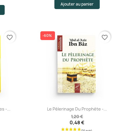
Ajouter au panier
-60%
favorite_border
favorite_border
Aperçu rapide
s -...
Le Pélerinage Du Prophète -...
1,20 €
0,48 €