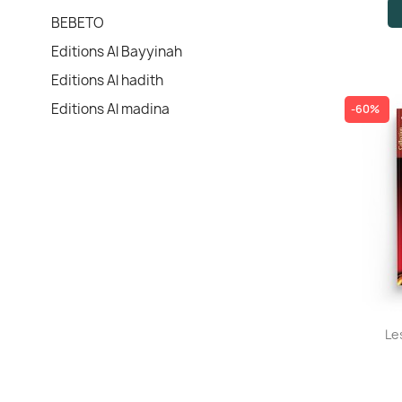
BEBETO
Editions Al Bayyinah
Editions Al hadith
Editions Al madina
-60%
Le