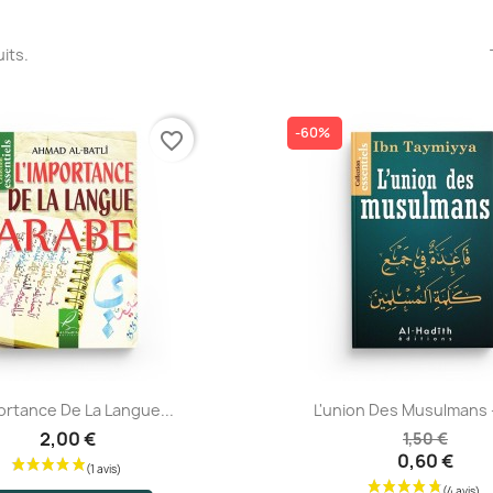
uits.
-60%
favorite_border
Aperçu rapide
Aperçu rapide
ortance De La Langue...
L'union Des Musulmans - 
2,00 €
1,50 €
0,60 €