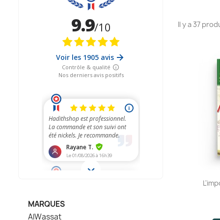
Il y a 37 prod
L'imp
MARQUES
AlWassat