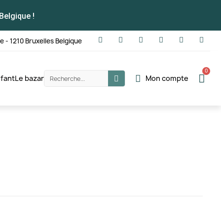
Belgique !
te - 1210 Bruxelles Belgique
fant
Le bazar
Mon compte