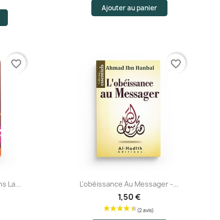
Ajouter au panier
favorite_border
favorite_border
Aperçu rapide
s La...
L'obéissance Au Messager -...
1,50 €
is)