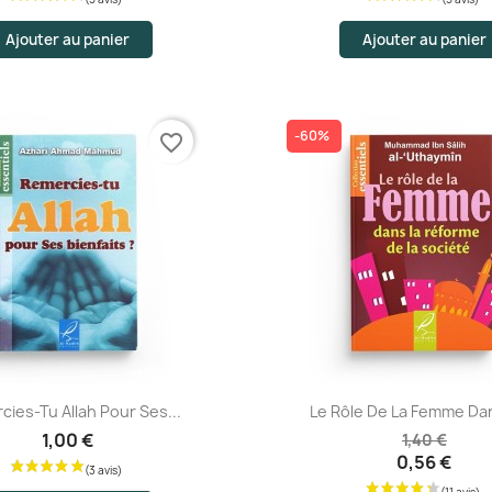
Ajouter au panier
Ajouter au panier
-60%
favorite_border
Aperçu rapide
Aperçu rapide
ies-Tu Allah Pour Ses...
Le Rôle De La Femme Dan
1,00 €
1,40 €
(3 av
0,56 €