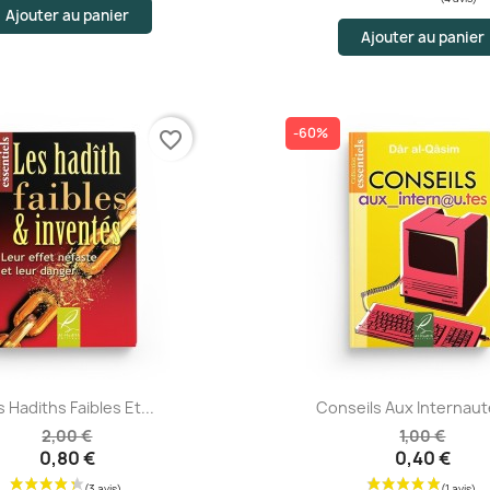
Ajouter au panier
Ajouter au panier
-60%
favorite_border
Aperçu rapide
Aperçu rapide
s Hadiths Faibles Et...
Conseils Aux Internaute
2,00 €
1,00 €
0,80 €
0,40 €