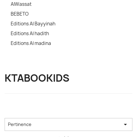
AlWassat
BEBETO
Editions Al Bayyinah
Editions Al hadith
Editions Al madina
KTABOOKIDS

Pertinence