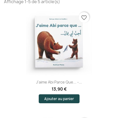
Affichage 1-5 de 5 article(s)
favorite_border
J'aime Abi Parce Que... -...
13,90 €
Ajouter au panier