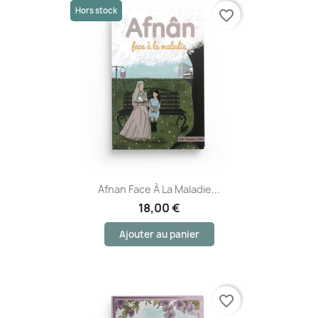
Hors stock
favorite_border
Afnan Face À La Maladie...
18,00 €
Ajouter au panier
favorite_border