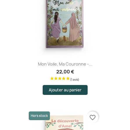
Mon Voile, Ma Couronne -...
22,00 €
Ajouter au panier
Hors stock
favorite_border