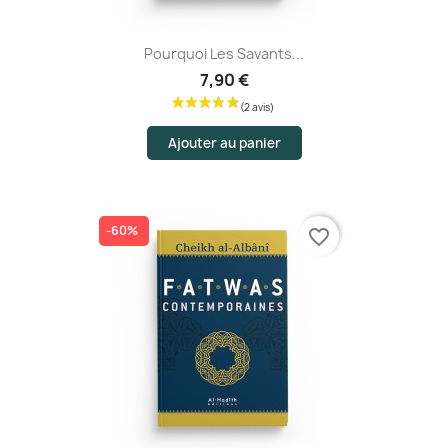
Pourquoi Les Savants...
7,90 €
Ajouter au panier
-60%
favorite_border