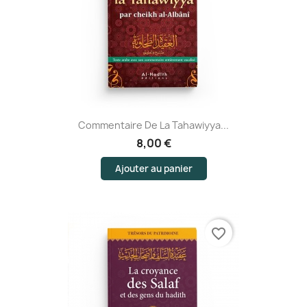
Commentaire De La Tahawiyya...
8,00 €
Ajouter au panier
(1 avis)
favorite_border