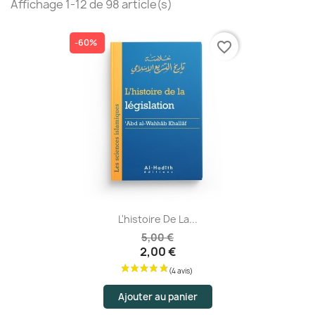
Affichage 1-12 de 98 article(s)
-60%
favorite_border
L'histoire De La...
5,00 €
2,00 €
Ajouter au panier