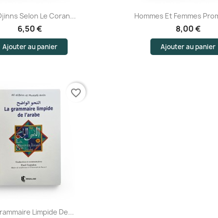
Aperçu rapide
Aperçu rapide
Djinns Selon Le Coran...
Hommes Et Femmes Promi
6,50 €
8,00 €
Ajouter au panier
Ajouter au panier
favorite_border
Aperçu rapide
rammaire Limpide De...