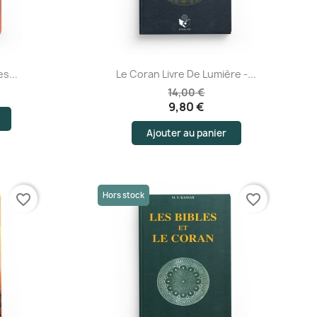
Aperçu rapide
s...
Le Coran Livre De Lumière -...
14,00 €
9,80 €
Ajouter au panier
Hors stock
favorite_border
favorite_border