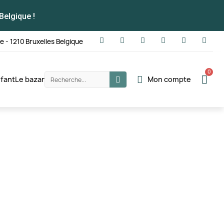
Belgique !
te - 1210 Bruxelles Belgique
fant
Le bazar
Mon compte