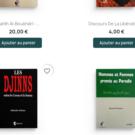
Aperçu rapide
Aperçu rapide
ahîh Al-Boukhârî -...
Discours De La Libérati
20,00 €
4,00 €
Ajouter au panier
Ajouter au panier
favorite_border