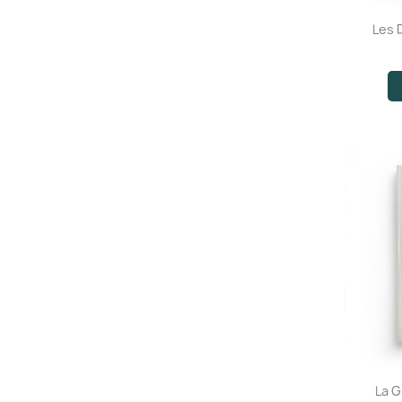
Les 
La G