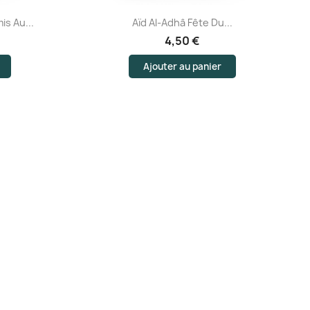
Aperçu rapide
s Au...
Aïd Al-Adhâ Fête Du...
4,50 €
Ajouter au panier