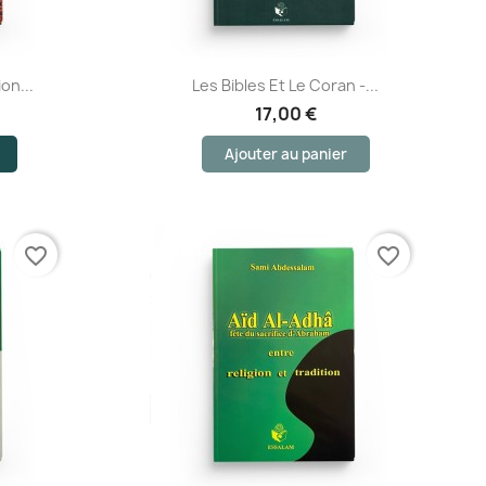
Aperçu rapide
on...
Les Bibles Et Le Coran -...
17,00 €
Ajouter au panier
favorite_border
favorite_border