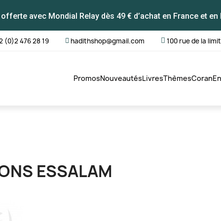
 offerte avec Mondial Relay dès 49 € d’achat en France et en 
2 (0)2 476 28 19
hadithshop@gmail.com
100 rue de la limi
Promos
Nouveautés
Livres
Thèmes
Coran
En
IONS ESSALAM