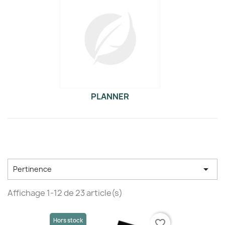
PLANNER

Pertinence
Affichage 1-12 de 23 article(s)
Hors stock
favorite_border