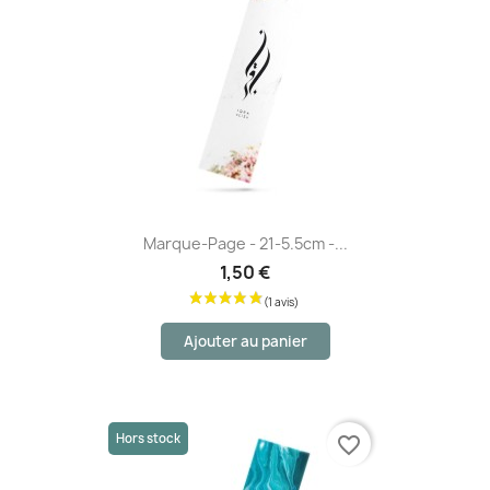
Marque-Page - 21-5.5cm -...
1,50 €
Ajouter au panier
Hors stock
favorite_border