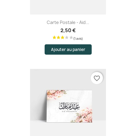
Carte Postale - Aid...
2,50 €
Ajouter au panier
favorite_border
(4 avis