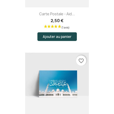
Carte Postale - Aid...
2,50 €
Ajouter au panier
favorite_border