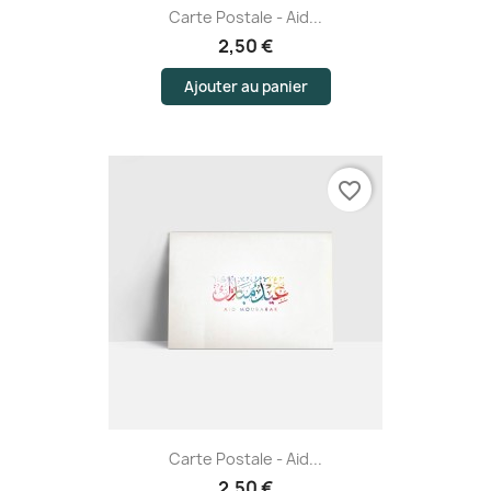
Carte Postale - Aid...
2,50 €
Ajouter au panier
favorite_border
Carte Postale - Aid...
2,50 €