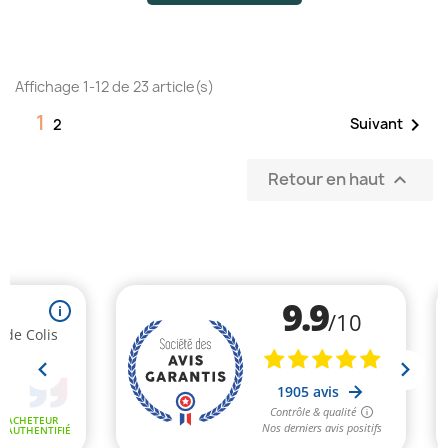
Affichage 1-12 de 23 article(s)
1

Suivant
2
(1 avis)
Retour en haut
