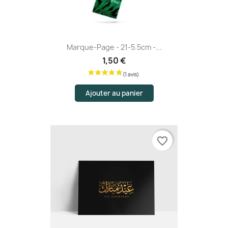
(1 avis)
Marque-Page - 21-5.5cm -...
1,50 €
Ajouter au panier
favorite_border