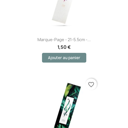
Marque-Page - 21-5.5cm -...
1,50 €
Ajouter au panier
favorite_border