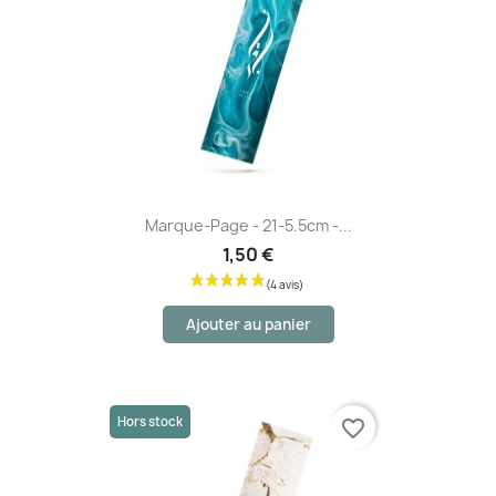
Marque-Page - 21-5.5cm -...
1,50 €
Ajouter au panier
Hors stock
favorite_border