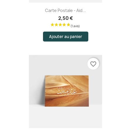
Carte Postale - Aid...
2,50 €
Ajouter au panier
favorite_border