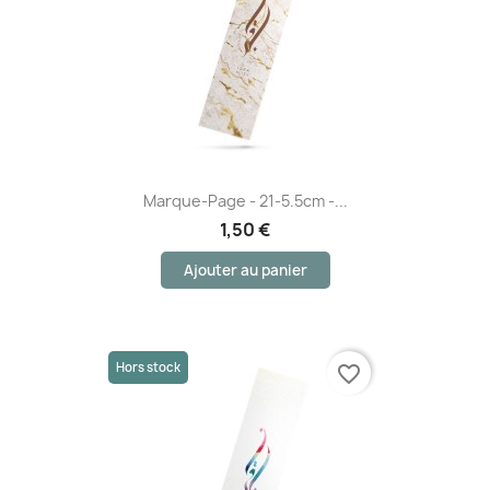
Marque-Page - 21-5.5cm -...
1,50 €
Ajouter au panier
(1 avis)
Hors stock
favorite_border