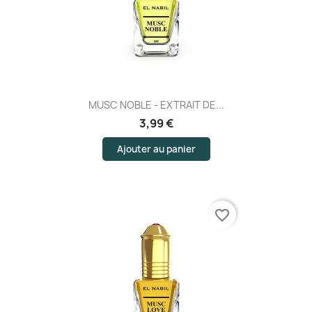
(1 avis)
MUSC NOBLE - EXTRAIT DE...
3,99 €
Ajouter au panier
favorite_border