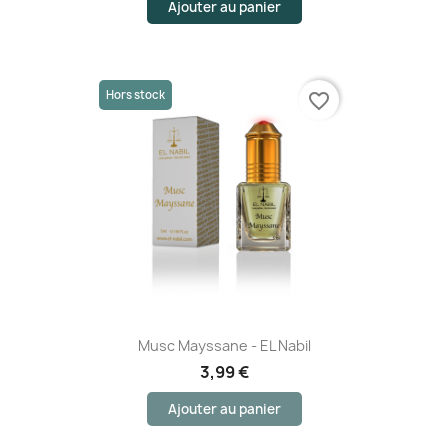
Ajouter au panier
Hors stock
favorite_border
Musc Mayssane - EL Nabil
3,99 €
Ajouter au panier