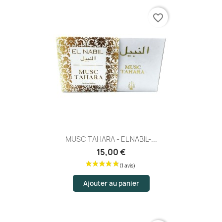
favorite_border
MUSC TAHARA - EL NABIL-...
15,00 €
Ajouter au panier