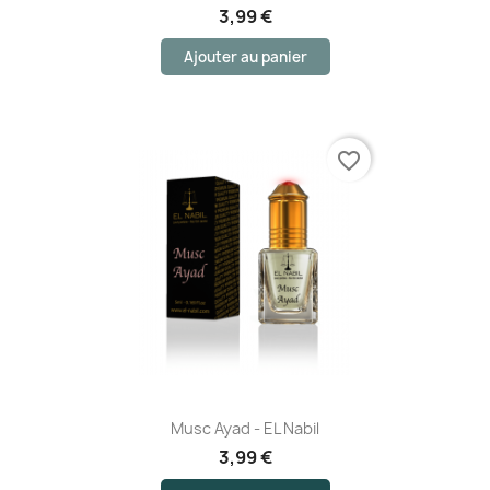
3,99 €
Ajouter au panier
favorite_border
Musc Ayad - EL Nabil
3,99 €