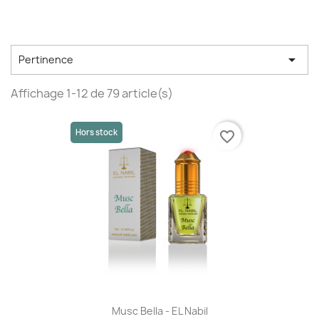

Pertinence
Affichage 1-12 de 79 article(s)
Hors stock
favorite_border
Musc Bella - EL Nabil