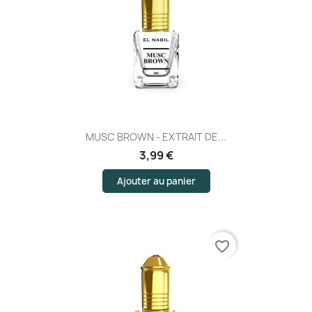
MUSC BROWN - EXTRAIT DE...
3,99 €
Ajouter au panier
favorite_border