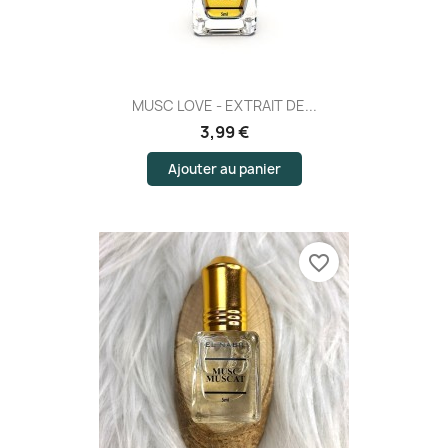
MUSC LOVE - EXTRAIT DE...
3,99 €
Ajouter au panier
favorite_border
(1 avis)