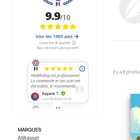
Il y a 8 produ
MARQUES
AlWassat