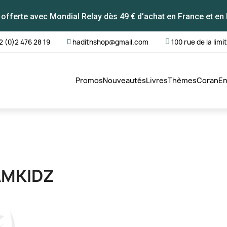
 offerte avec Mondial Relay dès 49 € d’achat en France et en 
2 (0)2 476 28 19
hadithshop@gmail.com
100 rue de la limi
Promos
Nouveautés
Livres
Thèmes
Coran
En
MKIDZ