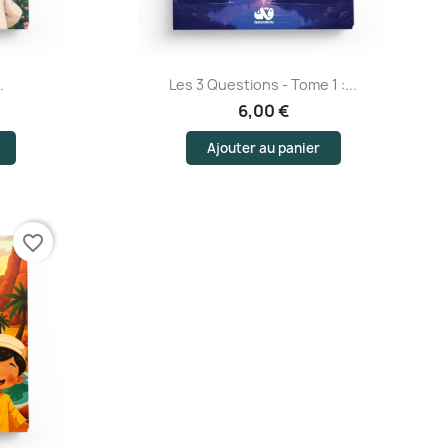
Aperçu rapide
.
Les 3 Questions - Tome 1 :...
6,00 €
Ajouter au panier
favorite_border
is)