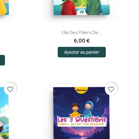
Aperçu rapide
.
L'île Des Piliers De...
6,00 €
Ajouter au panier
favorite_border
favorite_border