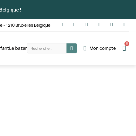
Belgique !
te - 1210 Bruxelles Belgique
fant
Le bazar
Mon compte