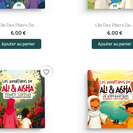
Aperçu rapide
Aperçu rapide
L'île Des Piliers De...
L'île Des Piliers De..
6,00 €
6,00 €
Ajouter au panier
Ajouter au panier
favorite_border
(2 av