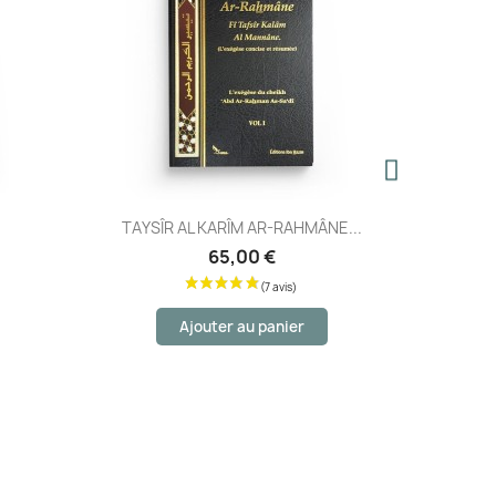
Aperçu rapide
.
TAYSÎR AL KARÎM AR-RAHMÂNE...
Les
65,00 €
Ajouter au panier