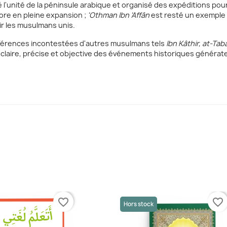
é l'unité de la péninsule arabique et organisé des expéditions pour
core en pleine expansion ;
'Othman Ibn 'Affân
est resté un exemple d
ir les musulmans unis.
références incontestées d'autres musulmans tels
Ibn Kâthir, at-Tab
laire, précise et objective des événements historiques générateu
favorite_border
favorite_border
Hors stock