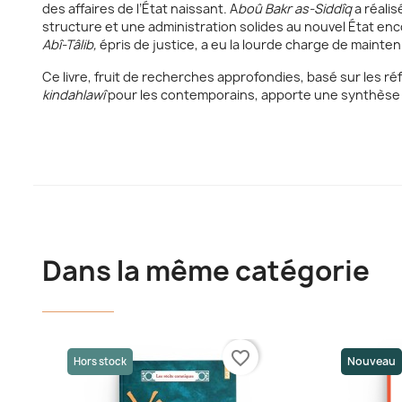
des affaires de l’État naissant. A
boû Bakr as-Siddîq
a réalis
structure et une administration solides au nouvel État en
Abî-Tâlib,
épris de justice, a eu la lourde charge de mainten
Ce livre, fruit de recherches approfondies, basé sur les 
kindahlawî
pour les contemporains, apporte une synthèse c
Dans la même catégorie
favorite_border
Nouveau
Hors stock