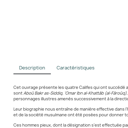
Description
Caractéristiques
Cet ouvrage présente les quatre Califes qui ont succédé
sont
Aboû Bakr as-Siddiq, 'Omar Ibn al-Khattâb (al-Fâroûq), 
personnages illustres amenés successivement à la directio
Leur biographie nous entraîne de manière effective dans l'hi
et de la société musulmane ont été posées pour donner tou
Ces hommes pieux, dont la désignation s'est effectuée par