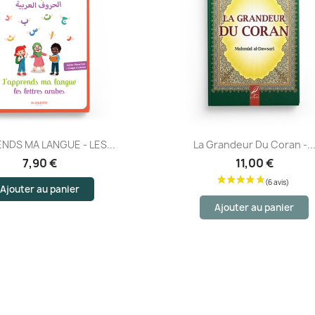
Aperçu rapide
Aperçu rapide
ENDS MA LANGUE - LES...
La Grandeur Du Coran -..
7,90 €
11,00 €
Ajouter au panier
Ajouter au panier