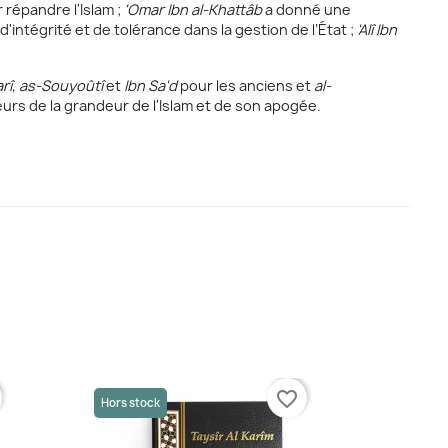
 répandre l'Islam ;
'Omar Ibn al-Khattâb
a donné une
'intégrité et de tolérance dans la gestion de l’État ;
'Alî Ibn
arî, as-Souyoûtî
et
Ibn Sa'd
pour les anciens et
al-
rs de la grandeur de l'Islam et de son apogée.
favorite_border
-60%
Hors stock
Hors st