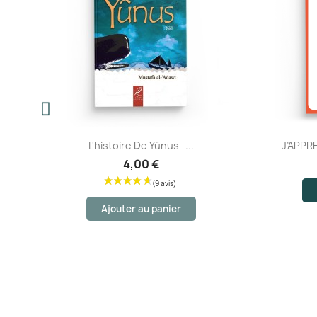
Aperçu rapide
OUR...
L'histoire De Yûnus -...
J’APPR
4,00 €
Ajouter au panier