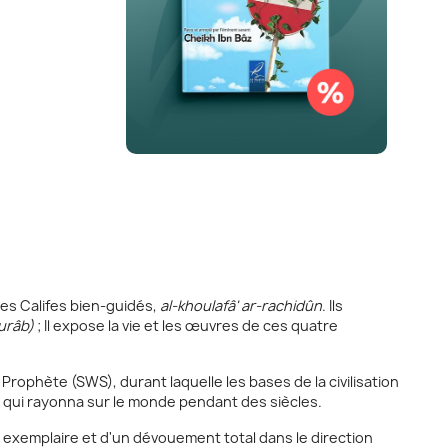
es Califes bien-guidés,
al-khoulafâ' ar-rachidûn
. Ils
ourâb)
; Il expose la vie et les œuvres de ces quatre
 Prophète (SWS), durant laquelle les bases de la civilisation
n qui rayonna sur le monde pendant des siècles.
 exemplaire et d'un dévouement total dans le direction