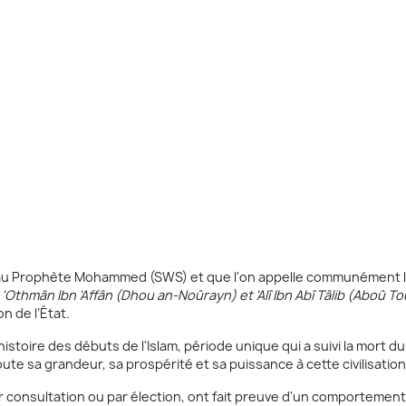
 au Prophète Mohammed (SWS) et que l'on appelle communément l
'Othmân Ibn 'Affân (Dhou an-Noûrayn) et 'Alî Ibn Abî Tâlib (Aboû T
n de l’État.
stoire des débuts de l'Islam, période unique qui a suivi la mort du
te sa grandeur, sa prospérité et sa puissance à cette civilisatio
 consultation ou par élection, ont fait preuve d'un comportement