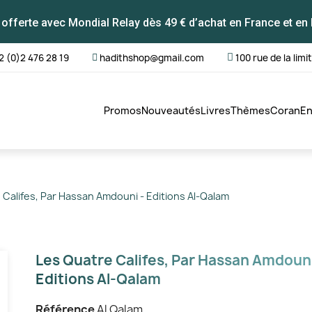
 offerte avec Mondial Relay dès 49 € d’achat en France et en 
2 (0)2 476 28 19
hadithshop@gmail.com
100 rue de la limi
Promos
Nouveautés
Livres
Thèmes
Coran
En
 Califes, Par Hassan Amdouni - Editions Al-Qalam
Les Quatre Califes, Par Hassan Amdouni
Editions Al-Qalam
Référence
Al Qalam