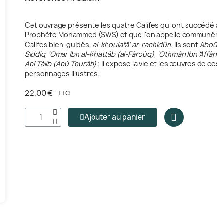
Cet ouvrage présente les quatre Califes qui ont succédé 
Prophète Mohammed (SWS) et que l'on appelle communé
Califes bien-guidés,
al-khoulafâ' ar-rachidûn
. Ils sont
Aboû 
Siddiq, 'Omar Ibn al-Khattâb (al-Fâroûq), 'Othmân Ibn 'Affân e
Abî Tâlib (Abû Tourâb)
; Il expose la vie et les œuvres de c
personnages illustres.
22,00 €
TTC
Ajouter au panier