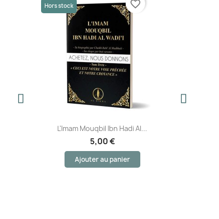
favorite_border
Hors stock
L'Imam Mouqbil Ibn Hadi Al...
5,00 €
Ajouter au panier