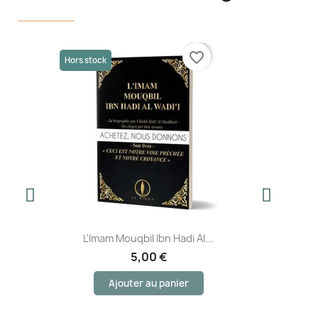
favorite_border
Hors stock
L'Imam Mouqbil Ibn Hadi Al...
5,00 €
Ajouter au panier