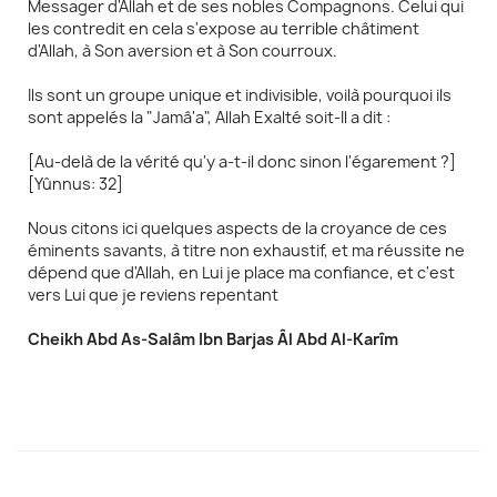
Messager d'Allah et de ses nobles Compagnons. Celui qui
les contredit en cela s'expose au terrible châtiment
d'Allah, à Son aversion et à Son courroux.
Ils sont un groupe unique et indivisible, voilà pourquoi ils
sont appelés la "Jamâ'a", Allah Exalté soit-Il a dit :
[Au-delà de la vérité qu'y a-t-il donc sinon l'égarement ?]
[Yûnnus: 32]
Nous citons ici quelques aspects de la croyance de ces
éminents savants, à titre non exhaustif, et ma réussite ne
dépend que d'Allah, en Lui je place ma confiance, et c'est
vers Lui que je reviens repentant
Cheikh Abd As-Salâm Ibn Barjas Âl Abd Al-Karîm