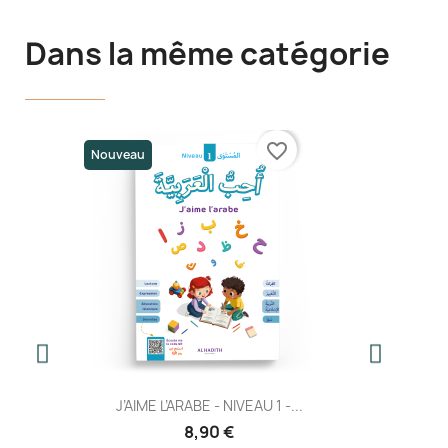
Dans la même catégorie
favorite_border
Nouveau
J’AIME L’ARABE - NIVEAU 1 -...
8,90 €