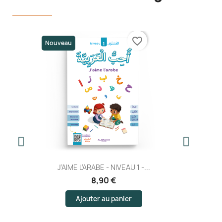
favorite_border
Nouveau
J’AIME L’ARABE - NIVEAU 1 -...
8,90 €
Ajouter au panier